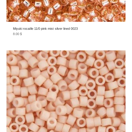
Miyuki rocaille 11/0 pink mist silver lined 0023
8.00
$