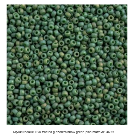
Miyuki rocaille 15/0 frosted glazed/rainbow green pine matte AB 4699