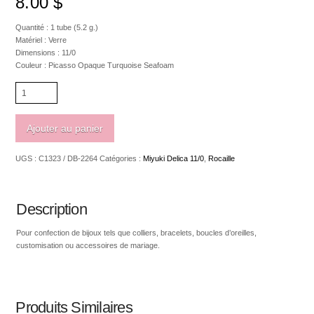
8.00
$
Quantité : 1 tube (5.2 g.)
Matériel : Verre
Dimensions : 11/0
Couleur : Picasso Opaque Turquoise Seafoam
quantité
de
Miyuki
delica
Ajouter au panier
11/0
Picasso
UGS :
C1323 / DB-2264
Catégories :
Miyuki Delica 11/0
,
Rocaille
Opaque
Turquoise
Seafoam
2264
Description
Pour confection de bijoux tels que colliers, bracelets, boucles d’oreilles,
customisation ou accessoires de mariage.
Produits Similaires