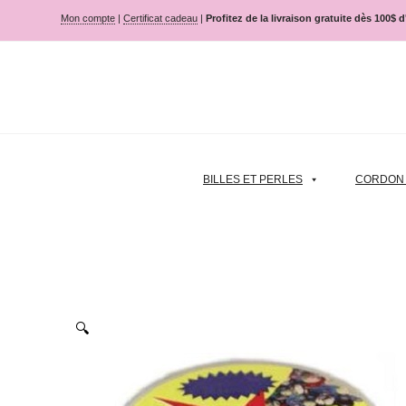
Mon compte
|
Certificat cadeau
|
Profitez de la livraison gratuite dès 100$ 
BILLES ET PERLES
CORDON |
🔍