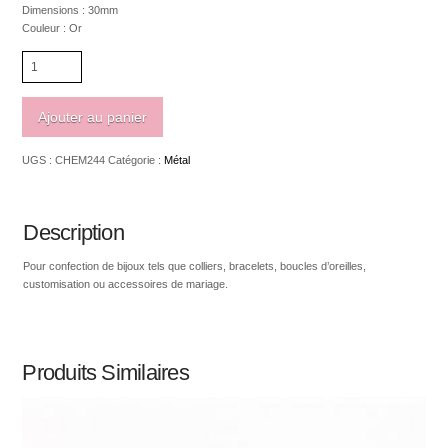
Dimensions : 30mm
Couleur : Or
quantité
de
Fleur
en
Ajouter au panier
métal
30mm
UGS :
CHEM244
Catégorie :
Métal
Description
Pour confection de bijoux tels que colliers, bracelets, boucles d’oreilles,
customisation ou accessoires de mariage.
Produits Similaires