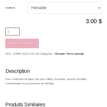
couleurs
3.00
$
quantité
de
Hématite
rondelle
Ajouter au panier
3
x
UGS :
C0994 / A24-2-201-1H
Catégories :
Hématite
,
Pierre naturelle
3.5mm
Description
Pour confection de bijoux tels que colliers, bracelets, boucles d’oreilles,
customisation ou accessoires de mariage.
Produits Similaires