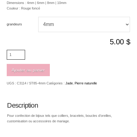
Dimensions : 4mm | 6mm | 8mm | 10mm
Couleur : Rouge foncé
grandeurs
5.00
$
quantité
de
Jade
rouge
Ajouter au panier
foncé
UGS :
C3114 / ST85-4mm
Catégories :
Jade
,
Pierre naturelle
Description
Pour confection de bijoux tels que colliers, bracelets, boucles d’oreilles,
customisation ou accessoires de mariage.