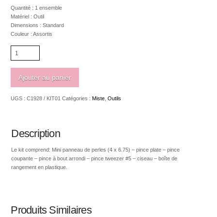
Quantité : 1 ensemble
Matériel : Outil
Dimensions : Standard
Couleur : Assortis
quantité
de
Mini
kit
Ajouter au panier
de
voyage
UGS :
C1928 / KIT01
Catégories :
Miste
,
Outils
économique
7
en
1
Description
Le kit comprend: Mini panneau de perles (4 x 6.75) – pince plate – pince
coupante – pince à bout arrondi – pince tweezer #5 – ciseau – boîte de
rangement en plastique.
Produits Similaires