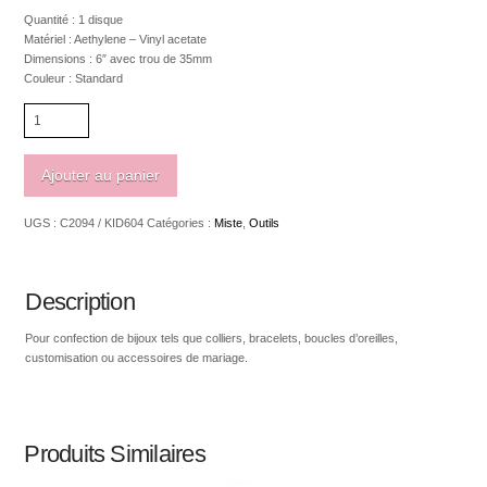
Quantité : 1 disque
Matériel : Aethylene – Vinyl acetate
Dimensions : 6″ avec trou de 35mm
Couleur : Standard
quantité
de
Kumihimo
Disque
Ajouter au panier
6"
UGS :
C2094 / KID604
Catégories :
Miste
,
Outils
Description
Pour confection de bijoux tels que colliers, bracelets, boucles d’oreilles,
customisation ou accessoires de mariage.
Produits Similaires