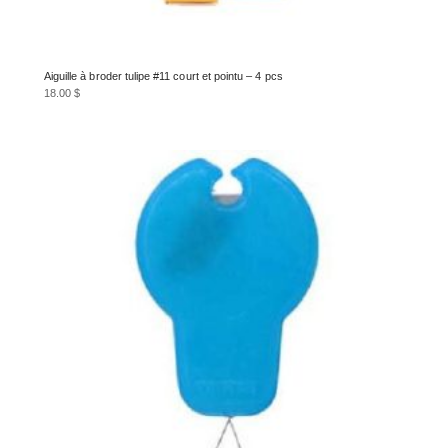
Aiguille à broder tulipe #11 court et pointu – 4 pcs
18.00
$