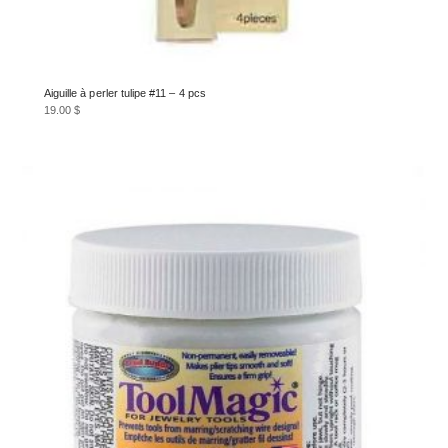
Aiguille à perler tulipe #11 – 4 pcs
19.00
$