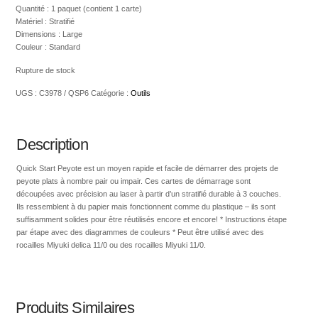
Quantité : 1 paquet (contient 1 carte)
Matériel : Stratifié
Dimensions : Large
Couleur : Standard
Rupture de stock
UGS :
C3978 / QSP6
Catégorie :
Outils
Description
Quick Start Peyote est un moyen rapide et facile de démarrer des projets de
peyote plats à nombre pair ou impair. Ces cartes de démarrage sont
découpées avec précision au laser à partir d’un stratifié durable à 3 couches.
Ils ressemblent à du papier mais fonctionnent comme du plastique – ils sont
suffisamment solides pour être réutilisés encore et encore! * Instructions étape
par étape avec des diagrammes de couleurs * Peut être utilisé avec des
rocailles Miyuki delica 11/0 ou des rocailles Miyuki 11/0.
Produits Similaires