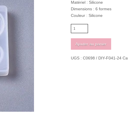
Matériel : Silicone
Dimensions : 6 formes
Couleur : Silicone
quantité
de
Moule
Ajouter au panier
en
silicone
UGS :
C0698 / DIY-F041-24
Ca
pour
résine
(6
formes)