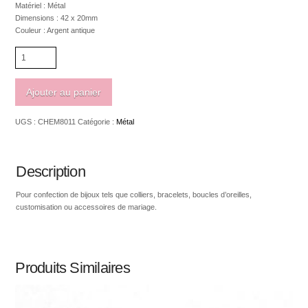
Matériel : Métal
Dimensions : 42 x 20mm
Couleur : Argent antique
quantité
de
Pendentif
feuille
Ajouter au panier
argent
antique
UGS :
CHEM8011
Catégorie :
Métal
42
x
20mm
Description
Pour confection de bijoux tels que colliers, bracelets, boucles d’oreilles,
customisation ou accessoires de mariage.
Produits Similaires