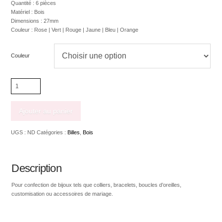
Quantité : 6 pièces
Matériel : Bois
Dimensions : 27mm
Couleur : Rose | Vert | Rouge | Jaune | Bleu | Orange
Couleur
quantité
de
Pendentif
papillon
Ajouter au panier
en
bois
UGS :
ND
Catégories :
Billes
,
Bois
naturel
teint
27mm
Description
Pour confection de bijoux tels que colliers, bracelets, boucles d’oreilles,
customisation ou accessoires de mariage.