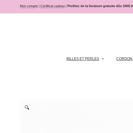
Mon compte
|
Certificat cadeau
|
Profitez de la livraison gratuite dès 100$ 
BILLES ET PERLES
CORDON |
🔍