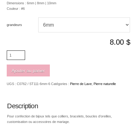
Dimensions : 6mm | 8mm | 10mm
Couleur : #6
grandeurs
8.00
$
quantité
de
Pierre
de
Ajouter au panier
lave
ronde
UGS :
C0762 / ST111-6mm-6
Catégories :
Pierre de Lave
,
Pierre naturelle
#6
Description
Pour confection de bijoux tels que colliers, bracelets, boucles d’oreilles,
customisation ou accessoires de mariage.