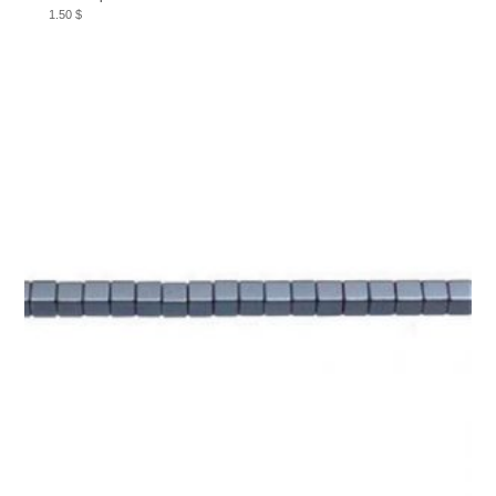
1.50
$