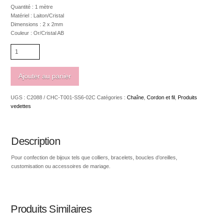
Quantité : 1 mètre
Matériel : Laiton/Cristal
Dimensions : 2 x 2mm
Couleur : Or/Cristal AB
quantité
de
Chaîne
or
Ajouter au panier
avec
cristal
UGS :
C2088 / CHC-T001-SS6-02C
Catégories :
Chaîne
,
Cordon et fil
,
Produits
AB
vedettes
2
x
2mm
Description
Pour confection de bijoux tels que colliers, bracelets, boucles d’oreilles,
customisation ou accessoires de mariage.
Produits Similaires