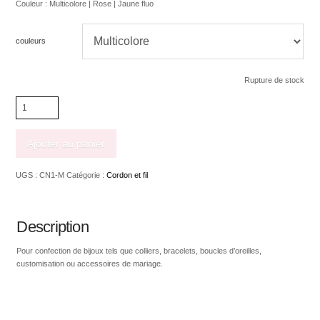
Couleur : Multicolore | Rose | Jaune fluo
couleurs
Rupture de stock
quantité
de
Corde
de
Ajouter au panier
nylon
1mm
UGS :
CN1-M
Catégorie :
Cordon et fil
Description
Pour confection de bijoux tels que colliers, bracelets, boucles d’oreilles,
customisation ou accessoires de mariage.