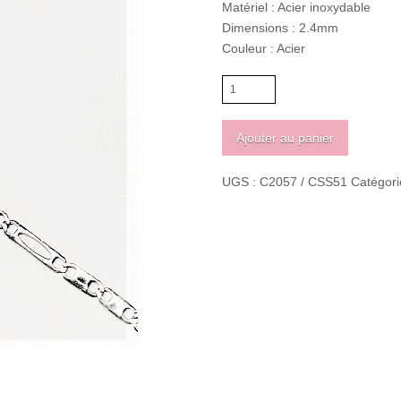
Matériel : Acier inoxydable
Dimensions : 2.4mm
Couleur : Acier
quantité
de
Acier
Ajouter au panier
inoxydable
304
UGS :
C2057 / CSS51
Catégori
chaîne
plate
2.4mm