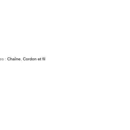
es :
Chaîne
,
Cordon et fil