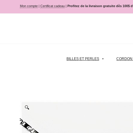
Mon compte
|
Certificat cadeau
|
Profitez de la livraison gratuite dès 100$ 
BILLES ET PERLES
CORDON |
🔍