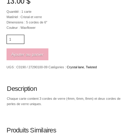
13.00
$
Quantité : 1 carte
Matériel : Cristal et verre
Dimensions : 5 cordes de 6″
Couleur : Waxflower
quantité
de
Crystal
Lane
Ajouter au panier
Twisted
carte
UGS :
C0190 / 27290100-09
Catégories :
Crystal lane
,
Twisted
de
5
rangs
Waxflower
Description
Chaque carte contient 3 cordes de verre (4mm, 6mm, 8mm) et deux cordes de
perles de verre uniques.
Produits Similaires