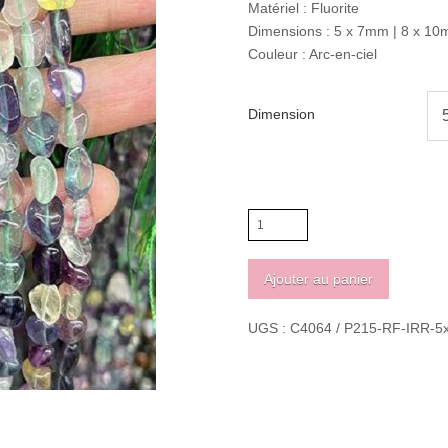
Matériel : Fluorite
Dimensions : 5 x 7mm | 8 x 1
Couleur : Arc-en-ciel
Dimension
quantité
de
Fluorite
Ajouter au panier
arc-
en-
UGS :
C4064 / P215-RF-IRR-
ciel
irrégulier