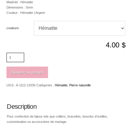
Matériel : Hématite
Dimensions : 5mm
Couleur : Hématite | Argent
couleurs
4.00
$
quantité
de
Hématite
rond
Ajouter au panier
5mm
UGS :
A-1112-1203h
Catégories :
Hématite
,
Pierre naturelle
Description
Pour confection de bijoux tels que colliers, bracelets, boucles d’oreilles,
customisation ou accessoires de mariage.