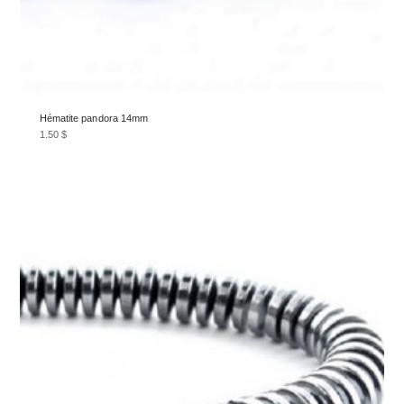
Hématite pandora 14mm
1.50
$