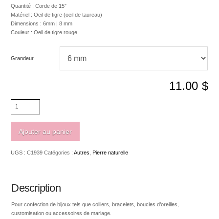
Quantité : Corde de 15″
Matériel : Oeil de tigre (oeil de taureau)
Dimensions : 6mm | 8 mm
Couleur : Oeil de tigre rouge
Grandeur
11.00
$
quantité
de
Oeil
de
Ajouter au panier
tigre
rouge
UGS :
C1939
Catégories :
Autres
,
Pierre naturelle
Grade
B
(oeil
de
Description
taureau)
Pour confection de bijoux tels que colliers, bracelets, boucles d’oreilles,
customisation ou accessoires de mariage.